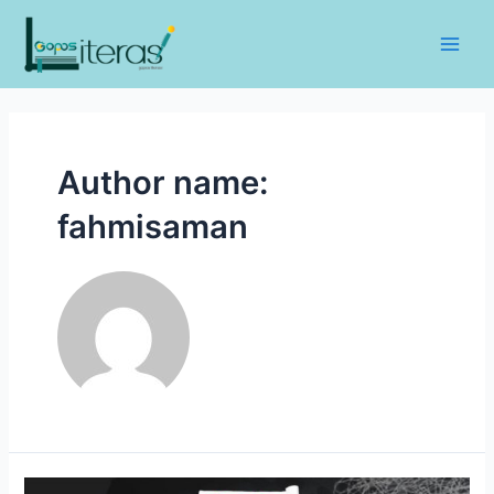
Lewati
ke
Main
konten
Men
Author name:
fahmisaman